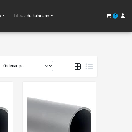
s
Libres de halógeno
0