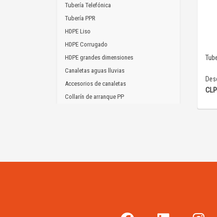
Tubería Telefónica
Tubería PPR
HDPE Liso
HDPE Corrugado
Tube
HDPE grandes dimensiones
Canaletas aguas lluvias
Des
Accesorios de canaletas
CLP
Collarín de arranque PP
Válvulas de Fierro
Válvulas de PVC
Pead
Plansa
Sifones y desagües
Fitting PPR
Fitting Roscados
Fitting HDPE
Fitting HDPE grandes dimensiones