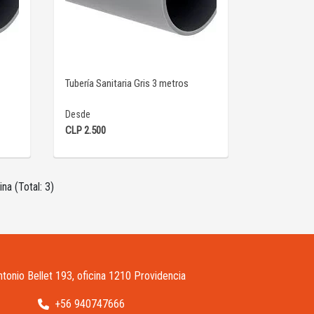
VER DETALLE
Tubería Sanitaria Gris 3 metros
Desde
CLP 2.500
na (Total: 3)
ntonio Bellet 193, oficina 1210 Providencia
+56 940747666