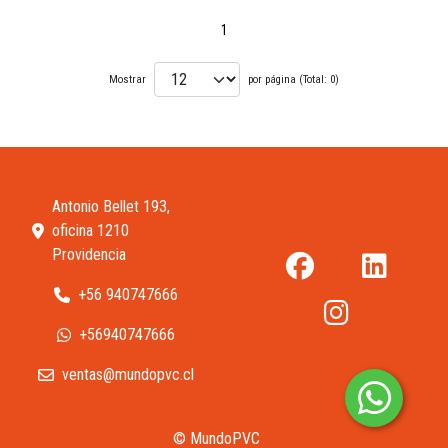
1
Mostrar
por página (Total: 0)
Antonio Bellet 193,
oficina 1210
Providencia
+56 940747666
+56940747666
ventas@mundopvc.cl
© MundoPVC