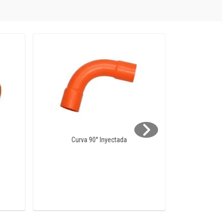
Curva 90° Inyectada
Curva 90° Co