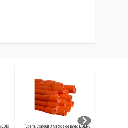
 MEDIO
Tubería Conduit 3 Metros de largo LIGERO
Tubería Co