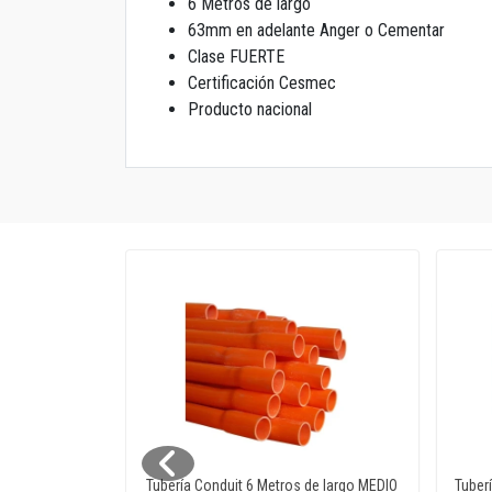
6 Metros de largo
63mm en adelante Anger o Cementar
Clase FUERTE
Certificación Cesmec
Producto nacional
os de largo
Tubería Conduit 6 Metros de largo MEDIO
Tuber